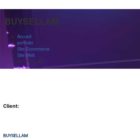
BUYSELLAM
Accueil
portfolio
Site Ecommerce
Site Web
BUYSELLAM
Client:
BUYSELLAM