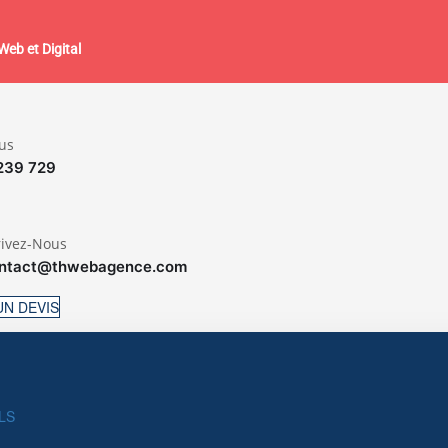
eb et Digital
us
239 729
rivez-Nous
ntact@thwebagence.com
N DEVIS
LS