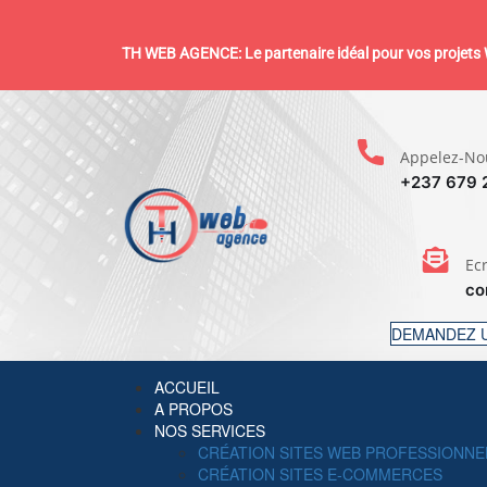
TH WEB AGENCE: Le partenaire idéal pour vos projets W
Appelez-No
+237 679 
Ec
co
DEMANDEZ U
ACCUEIL
A PROPOS
NOS SERVICES
CRÉATION SITES WEB PROFESSIONNE
CRÉATION SITES E-COMMERCES