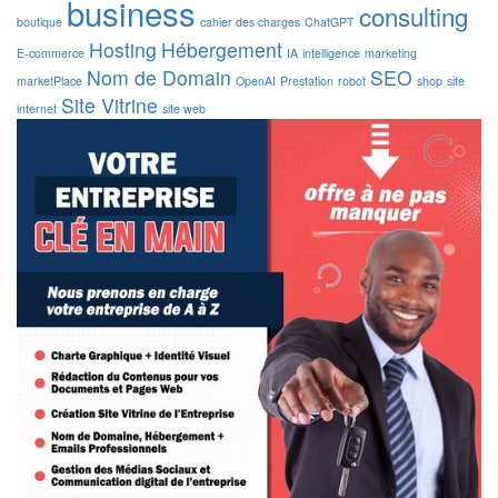
business
consulting
boutique
cahier des charges
ChatGPT
Hosting
Hébergement
E-commerce
IA
intelligence
marketing
Nom de Domain
SEO
marketPlace
OpenAI
Prestation
robot
shop
site
Site Vitrine
internet
site web