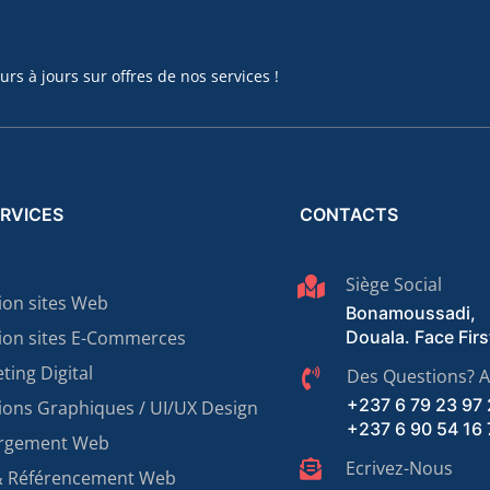
rs à jours sur offres de nos services !
RVICES
CONTACTS
Siège Social
ion sites Web
Bonamoussadi,
ion sites E-Commerces
Douala. Face Firs
ting Digital
Des Questions? A
+237 6 79 23 97
ions Graphiques / UI/UX Design
+237 6 90 54 16 
rgement Web
Ecrivez-Nous
& Référencement Web