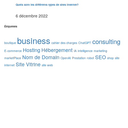
Quels sont les différents types de sites Internet?
6 décembre 2022
Étiquettes
business
consulting
boutique
cahier des charges
ChatGPT
Hosting
Hébergement
E-commerce
IA
intelligence
marketing
Nom de Domain
SEO
marketPlace
OpenAI
Prestation
robot
shop
site
Site Vitrine
internet
site web