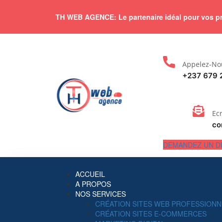
TH WEB AGENCE: Le partenaire idéal pour vos pro
Appelez-No
+237 679 
Ec
co
DEMANDEZ UN D
ACCUEIL
A PROPOS
NOS SERVICES
CRÉATION SITES WEB PROFESSIONN
CRÉATION SITES E-COMMERCES