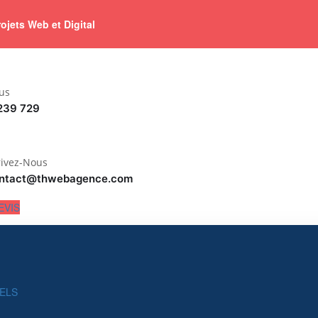
jets Web et Digital
us
239 729
rivez-Nous
ntact@thwebagence.com
EVIS
ELS