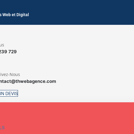
 Web et Digital
us
239 729
rivez-Nous
ntact@thwebagence.com
N DEVIS
LS