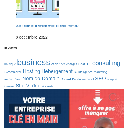
Quels sont les différents types de sites Internet?
6 décembre 2022
Étiquettes
business
consulting
boutique
cahier des charges
ChatGPT
Hosting
Hébergement
E-commerce
IA
intelligence
marketing
Nom de Domain
SEO
marketPlace
OpenAI
Prestation
robot
shop
site
Site Vitrine
internet
site web