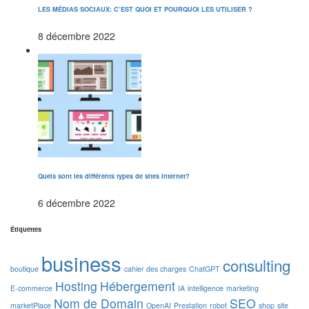
LES MÉDIAS SOCIAUX: C’EST QUOI ET POURQUOI LES UTILISER ?
8 décembre 2022
Quels sont les différents types de sites Internet?
6 décembre 2022
Étiquettes
business
consulting
boutique
cahier des charges
ChatGPT
Hosting
Hébergement
E-commerce
IA
intelligence
marketing
Nom de Domain
SEO
marketPlace
OpenAI
Prestation
robot
shop
site