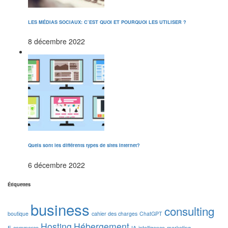
LES MÉDIAS SOCIAUX: C’EST QUOI ET POURQUOI LES UTILISER ?
8 décembre 2022
Quels sont les différents types de sites Internet?
6 décembre 2022
Étiquettes
business
consulting
boutique
cahier des charges
ChatGPT
Hosting
Hébergement
E-commerce
IA
intelligence
marketing