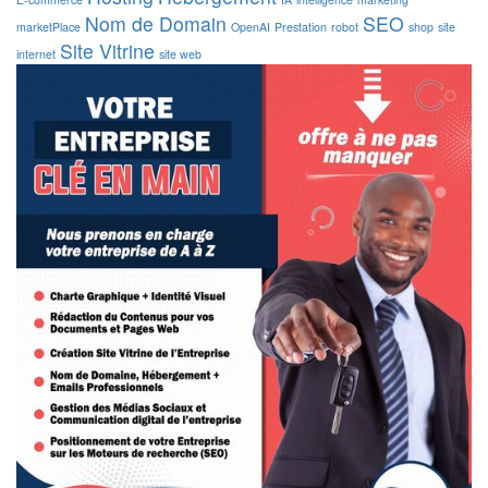
Nom de Domain
SEO
marketPlace
OpenAI
Prestation
robot
shop
site
Site Vitrine
internet
site web