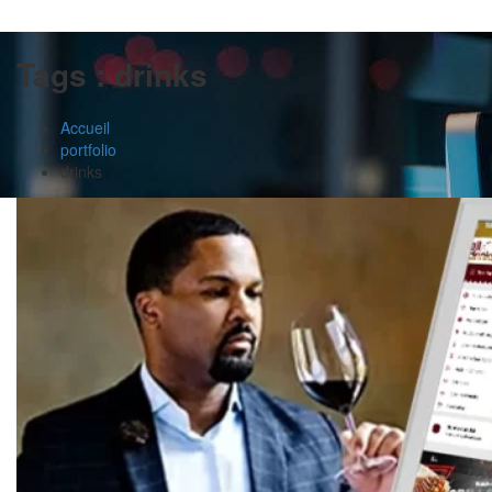
Tags :
drinks
Accueil
portfolio
drinks