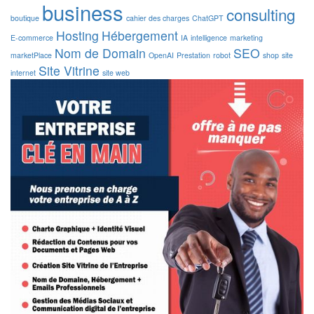
business
consulting
boutique
cahier des charges
ChatGPT
Hosting
Hébergement
E-commerce
IA
intelligence
marketing
Nom de Domain
SEO
marketPlace
OpenAI
Prestation
robot
shop
site
Site Vitrine
internet
site web