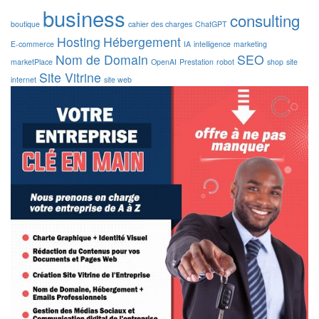
business
consulting
boutique
cahier des charges
ChatGPT
Hosting
Hébergement
E-commerce
IA
intelligence
marketing
Nom de Domain
SEO
marketPlace
OpenAI
Prestation
robot
shop
site
Site Vitrine
internet
site web