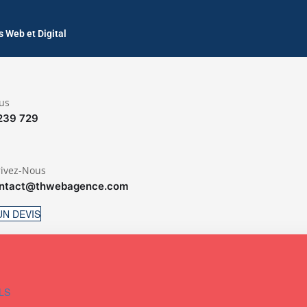
 Web et Digital
us
239 729
rivez-Nous
ntact@thwebagence.com
N DEVIS
LS