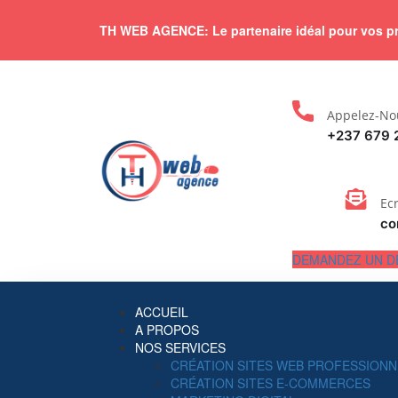
TH WEB AGENCE: Le partenaire idéal pour vos pro
Appelez-No
+237 679 
Ec
co
DEMANDEZ UN D
ACCUEIL
A PROPOS
NOS SERVICES
CRÉATION SITES WEB PROFESSIONN
CRÉATION SITES E-COMMERCES