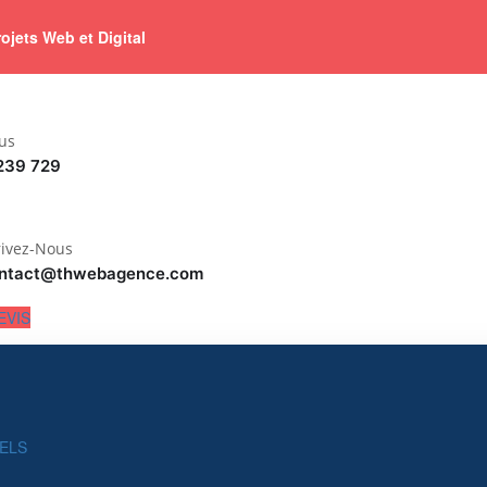
jets Web et Digital
us
239 729
rivez-Nous
ntact@thwebagence.com
EVIS
ELS